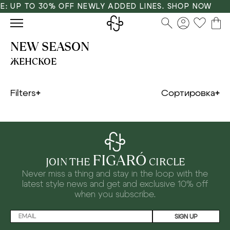
E: UP TO 30% OFF NEWLY ADDED LINES. SHOP NOW
NEW SEASON
ЖЕНСКОЕ
Filters
Сортировка
FIGARÓ
JOIN THE
CIRCLE
Never miss a thing and stay in the loop with the
latest style news and
get and exclusive 10% off
when you subscribe.
SIGN UP