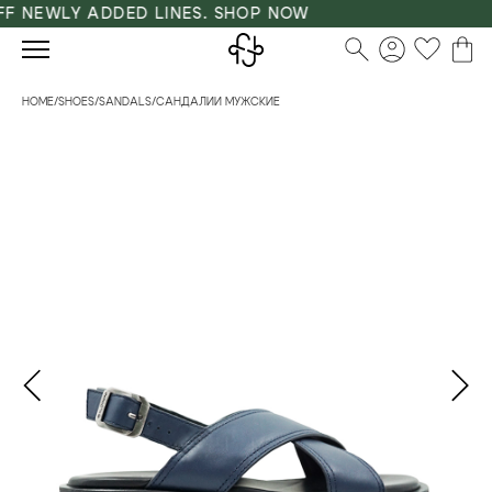
 NEWLY ADDED LINES. SHOP NOW
HOME
/
SHOES
/
SANDALS
/
САНДАЛИИ МУЖСКИЕ