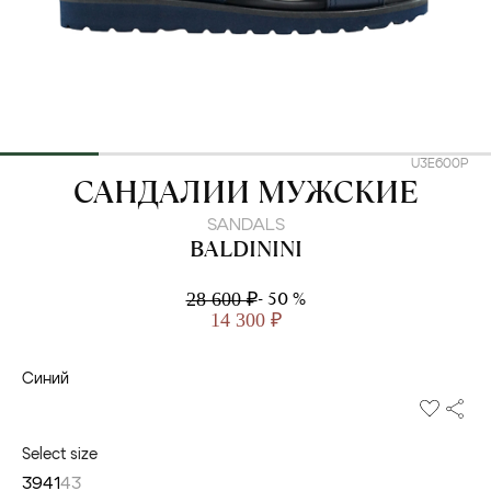
U3E600P
BALDININI
САНДАЛИИ МУЖСКИЕ
SANDALS
BALDININI
- 50 %
28 600 ₽
14 300 ₽
Синий
Select size
39
41
43