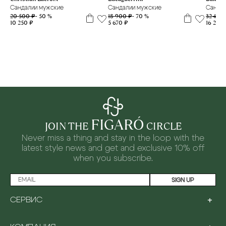
Сандалии мужские
Сандал
Сандалии мужские
18 900 ₽
- 70 %
32 400
20 500 ₽
- 50 %
5 670 ₽
16 200
10 250 ₽
FIGARÓ
JOIN THE
CIRCLE
Never miss a thing and stay in the loop with the
latest style news and
get and exclusive 10% off
when you subscribe.
SIGN UP
+
СЕРВИС
LOYALTY PROGRAM