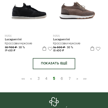
39
40
41
41,5
39
40
41
41,5
42,5
43
MAN
MAN
Lucaguerrini
Lucaguerrini
Кроссовки мужские
Кроссовки мужские
38 900 ₽
- 50 %
36 800 ₽
- 50 %
19 450 ₽
18 400 ₽
ПОКАЗАТЬ ЕЩЁ
<<
<
3
4
5
6
7
>
>>