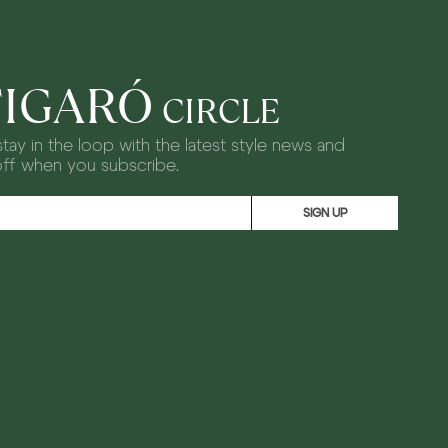
FIGARÓ
CIRCLE
tay in the loop with the latest style news and
off when you subscribe.
SIGN UP