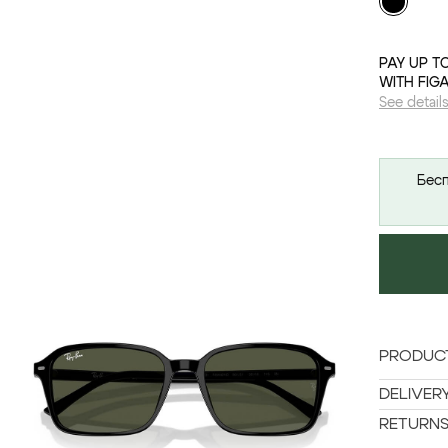
PAY UP T
WITH FIG
See detail
Бесп
PRODUCT
DELIVER
RETURN