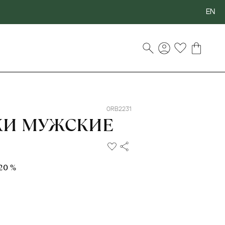
EN
0RB2231
КИ МУЖСКИЕ
 20 %