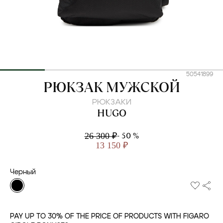
50541899
HUGO
РЮКЗАК МУЖСКОЙ
РЮКЗАКИ
HUGO
- 50 %
26 300 ₽
13 150 ₽
Черный
PAY UP TO 30% OF THE PRICE OF PRODUCTS WITH FIGARO