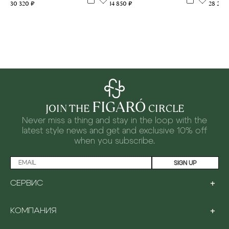
30 320 ₽
14 850 ₽
28 240
FIGARÓ
JOIN THE
CIRCLE
Never miss a thing and stay in the loop with the
latest style news and
get and exclusive 10% off
when you subscribe.
SIGN UP
+
СЕРВИС
LOYALTY PROGRAM
+
КОМПАНИЯ
PAYMENT
SHIPPING