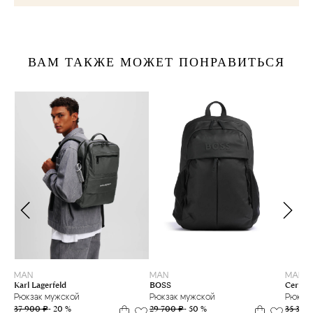
ВАМ ТАКЖЕ МОЖЕТ ПОНРАВИТЬСЯ
MAN
MAN
MAN
Karl Lagerfeld
BOSS
Cerruti
Рюкзак мужской
Рюкзак мужской
Рюкзак
37 900 ₽
- 20 %
29 700 ₽
- 50 %
35 300