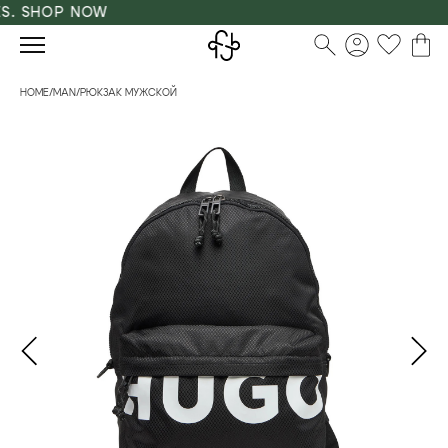
. SHOP NOW
HOME
/
MAN
/
РЮКЗАК МУЖСКОЙ