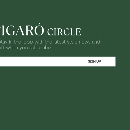
FIGARÓ
CIRCLE
tay in the loop with the latest style news and
off when you subscribe.
SIGN UP