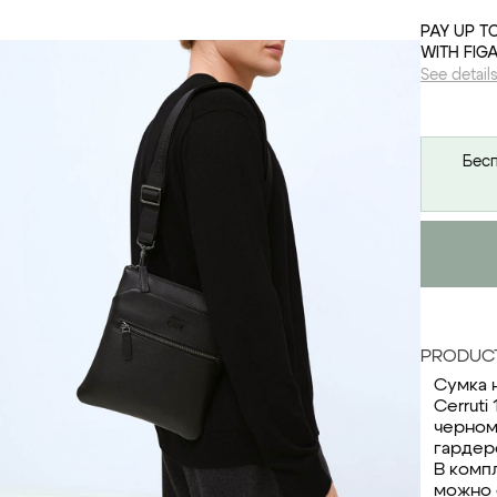
PAY UP T
WITH FIG
See detail
Бесп
PRODUCT
Сумка 
Cerruti
черном
гардер
В комп
можно 