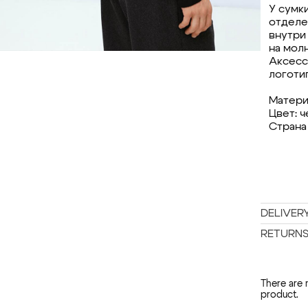
У сумк
отделе
внутри
на молн
Аксесс
логотип
Матери
Цвет: 
Страна
DELIVER
RETURN
There are 
product.