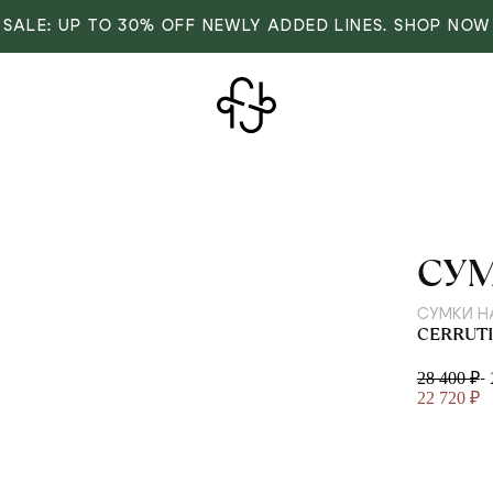
SALE: UP TO 30% OFF NEWLY ADDED LINES. SHOP NOW
CER
СУ
СУМКИ Н
CERRUT
-
28 400 ₽
22 720 ₽