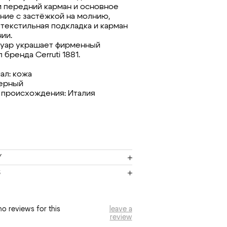
и передний карман и основное
ние с застёжкой на молнию,
 текстильная подкладка и карман
ии.
уар украшает фирменный
 бренда Cerruti 1881.
ал: кожа
черный
 происхождения: Италия
Y
S
no reviews for this
leave a
review