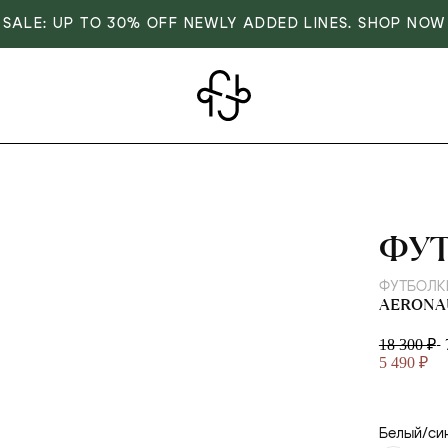
SALE: UP TO 30% OFF NEWLY ADDED LINES. SHOP NOW
AER
ФУ
ФУТБОЛК
AERONAU
-
18 300 ₽
5 490 ₽
Белый/си