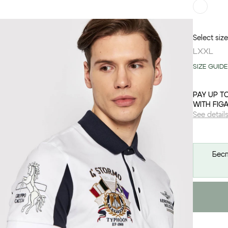
Select size
L
XXL
SIZE GUIDE
PAY UP T
WITH FIG
See detail
Бесп