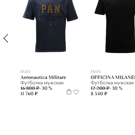
L
M
XL
XXL
XL
3XL
MAN
MAN
Aeronautica Militare
OFFICINA MILANE
Футболка мужская
Футболка мужская
16 800 ₽
- 30 %
12 200 ₽
- 30 %
11 760 ₽
8 540 ₽