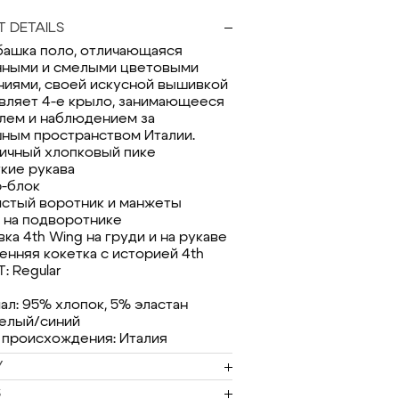
 DETAILS
башка поло, отличающаяся
ными и смелыми цветовыми
ниями, своей искусной вышивкой
вляет 4-е крыло, занимающееся
лем и наблюдением за
ным пространством Италии.
тичный хлопковый пике
ткие рукава
р-блок
истый воротник и манжеты
т на подворотнике
ка 4th Wing на груди и на рукаве
ренняя кокетка с историей 4th
T: Regular
ал: 95% хлопок, 5% эластан
белый/синий
 происхождения: Италия
Y
S