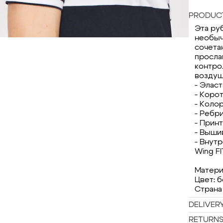
PRODUCT
Эта ру
необыч
сочета
просла
контро
воздуш
- Элас
- Коро
- Коло
- Ребр
- Прин
- Вышив
- Внут
Wing FI
Матери
Цвет: 
Страна
DELIVER
RETURN