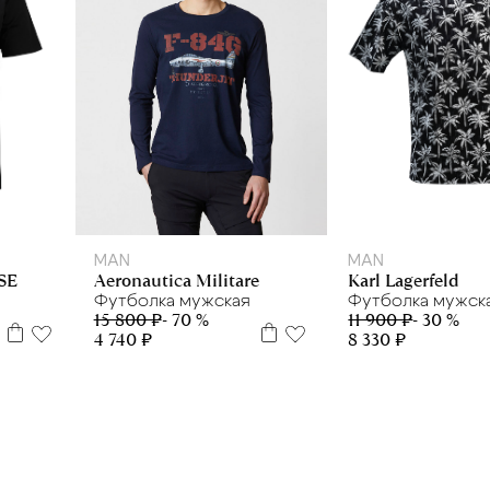
L
XL
M
XL
MAN
MAN
SE
Karl Lagerfeld
Aeronautica Militare
Футболка мужск
Футболка мужская
11 900 ₽
- 30 %
15 800 ₽
- 70 %
8 330 ₽
4 740 ₽