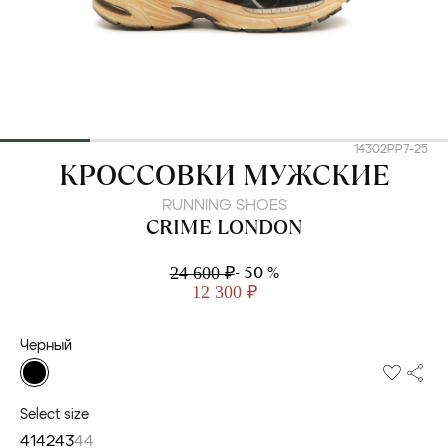
14302PP7-25
CRIME LONDON
КРОССОВКИ МУЖСКИЕ
RUNNING SHOES
CRIME LONDON
- 50 %
24 600 ₽
12 300 ₽
Черный
Select size
41
42
43
44