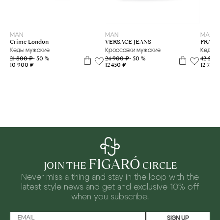
40
41
43
44
40
41
42
43
44
MAN
MAN
MAN
FRATE
Crime London
VERSACE JEANS
Кеды 
Кеды мужские
Кроссовки мужские
42 500
21 800 ₽
- 50 %
24 900 ₽
- 50 %
12 750 
10 900 ₽
12 450 ₽
FIGARÓ
JOIN THE
CIRCLE
Never miss a thing and stay in the loop with the
latest style news and
get and exclusive 10% off
when you subscribe.
SIGN UP