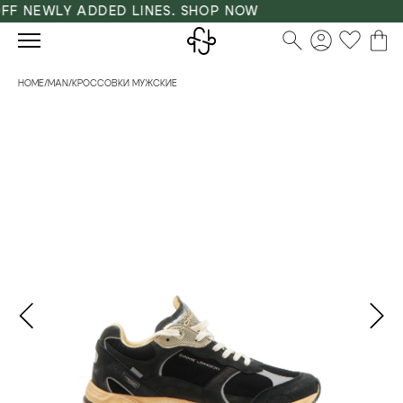
F NEWLY ADDED LINES. SHOP NOW
HOME
/
MAN
/
КРОССОВКИ МУЖСКИЕ