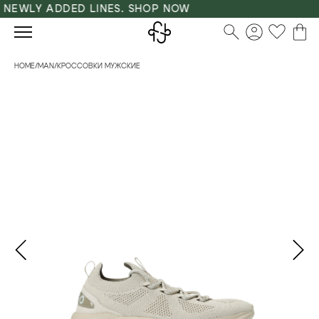
NEWLY ADDED LINES. SHOP NOW
HOME
/
MAN
/
КРОССОВКИ МУЖСКИЕ