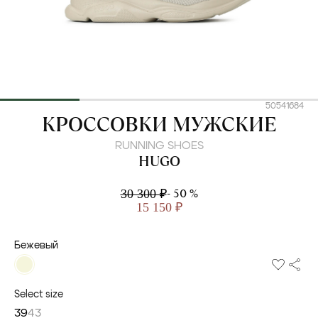
50541684
HUGO
КРОССОВКИ МУЖСКИЕ
RUNNING SHOES
HUGO
- 50 %
30 300 ₽
15 150 ₽
Бежевый
Select size
39
43