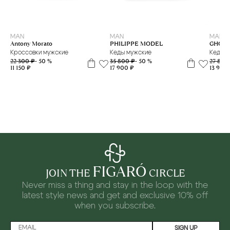
39
40
41
42
39
41
42
43
44
MAN
MAN
MAN
GHOU
Antony Morato
PHILIPPE MODEL
Кеды
Кроссовки мужские
Кеды мужские
27 800
22 300 ₽
- 50 %
35 800 ₽
- 50 %
13 900
11 150 ₽
17 900 ₽
FIGARÓ
JOIN THE
CIRCLE
Never miss a thing and stay in the loop with the
latest style news and
get and exclusive 10% off
when you subscribe.
SIGN UP