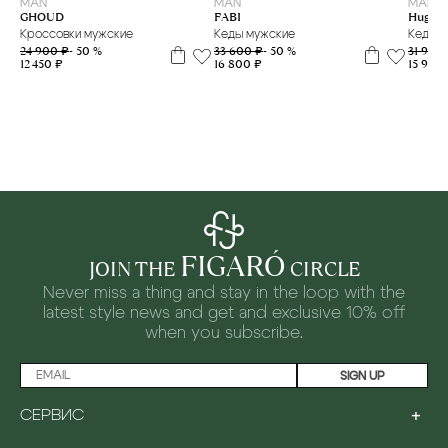
MAN
MAN
MAN
FABI
GHOUD
Hugo
Кеды мужские
Кроссовки мужские
Кеды 
33 600 ₽
- 50 %
24 900 ₽
- 50 %
31 900
16 800 ₽
12 450 ₽
15 950 
FIGARÓ
JOIN THE
CIRCLE
Never miss a thing and stay in the loop with the
latest style news and
get and exclusive 10% off
when you subscribe.
SIGN UP
+
СЕРВИС