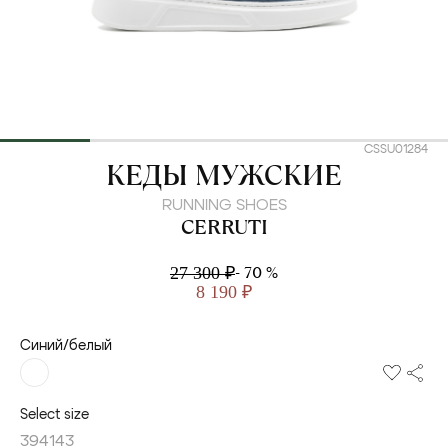
CSSU01284
CERRUTI
КЕДЫ МУЖСКИЕ
RUNNING SHOES
CERRUTI
- 70 %
27 300 ₽
8 190 ₽
Синий/белый
Select size
39
41
43