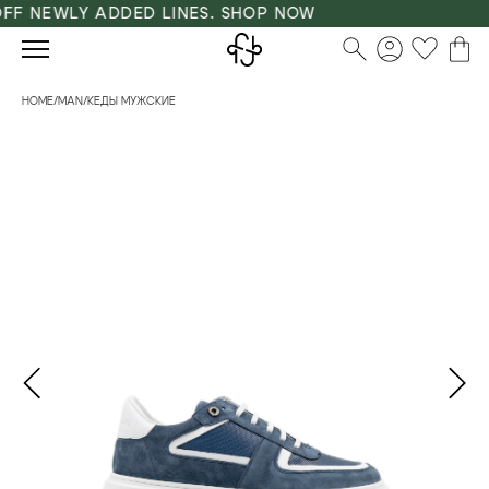
F NEWLY ADDED LINES. SHOP NOW
HOME
/
MAN
/
КЕДЫ МУЖСКИЕ