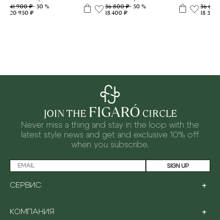
41 900 ₽
- 50 %
36 800 ₽
- 50 %
36 600
20 950 ₽
18 400 ₽
18 300
FIGARÓ
JOIN THE
CIRCLE
Never miss a thing and stay in the loop with the
latest style news and
get and exclusive 10% off
when you subscribe.
SIGN UP
+
СЕРВИС
LOYALTY PROGRAM
+
КОМПАНИЯ
PAYMENT