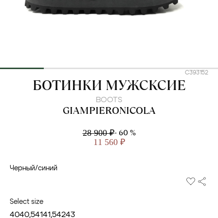
C393152
GIAMPIERONICOLA
БОТИНКИ МУЖСКСИЕ
BOOTS
GIAMPIERONICOLA
- 60 %
28 900 ₽
11 560 ₽
Черный/синий
Select size
40
40,5
41
41,5
42
43