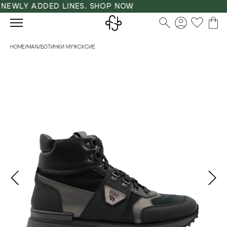
EWLY ADDED LINES. SHOP NOW
HOME
/
MAN
/
БОТИНКИ МУЖСКСИЕ