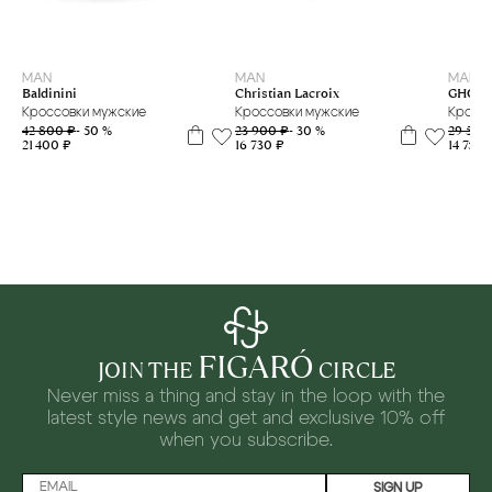
39
40
41
42
43
44
MAN
MAN
MAN
GHOU
Christian Lacroix
Baldinini
Кроссо
Кроссовки мужские
Кроссовки мужские
29 500
23 900 ₽
- 30 %
42 800 ₽
- 50 %
14 750 
16 730 ₽
21 400 ₽
FIGARÓ
JOIN THE
CIRCLE
Never miss a thing and stay in the loop with the
latest style news and
get and exclusive 10% off
when you subscribe.
SIGN UP