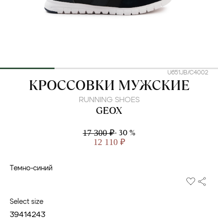
U651JB/C4002
GEOX
КРОССОВКИ МУЖСКИЕ
RUNNING SHOES
GEOX
- 30 %
17 300 ₽
12 110 ₽
Темно-синий
Select size
39
41
42
43