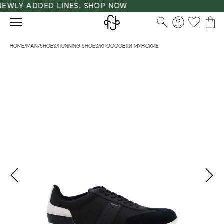
EWLY ADDED LINES. SHOP NOW
HOME
/
MAN
/
SHOES
/
RUNNING SHOES
/
КРОССОВКИ МУЖСКИЕ