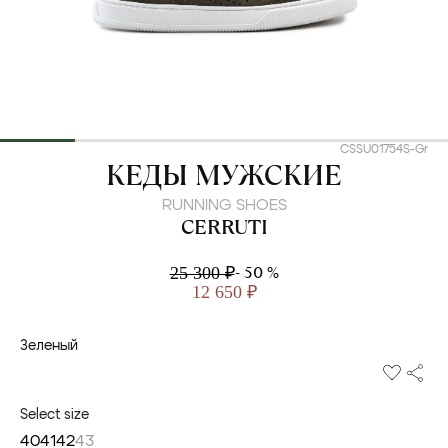
CSSU01754S-Gr
CERRUTI
КЕДЫ МУЖСКИЕ
RUNNING SHOES
CERRUTI
- 50 %
25 300 ₽
12 650 ₽
Зеленый
Select size
40
41
42
43