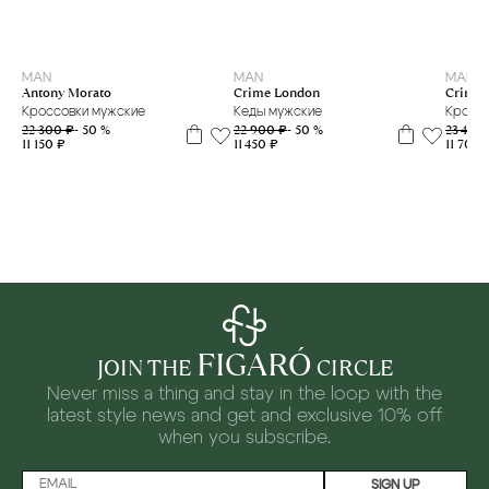
42
44
39
40
41
42
43
MAN
MAN
MAN
Crime London
Antony Morato
Crime 
Кеды мужские
Кроссовки мужские
Кроссо
22 900 ₽
- 50 %
22 300 ₽
- 50 %
23 400
11 450 ₽
11 150 ₽
11 700 
FIGARÓ
JOIN THE
CIRCLE
Never miss a thing and stay in the loop with the
latest style news and
get and exclusive 10% off
when you subscribe.
SIGN UP