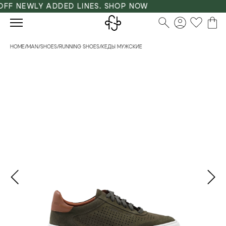
FF NEWLY ADDED LINES. SHOP NOW
HOME
/
MAN
/
SHOES
/
RUNNING SHOES
/
КЕДЫ МУЖСКИЕ