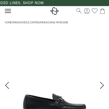
ED LINES. SHOP NOW
HOME
/
MAN
/
SHOES
/
LOAFERS
/
МОКАСИНЫ МУЖСКИЕ