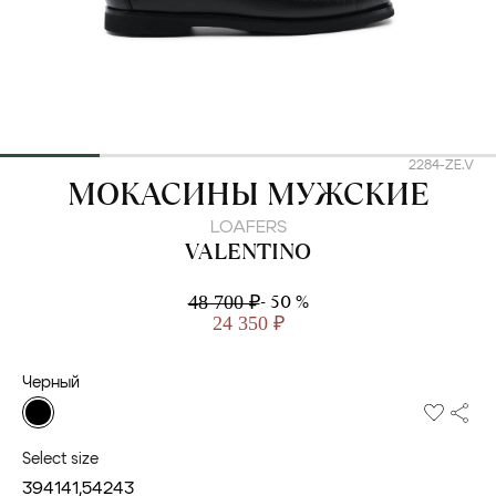
2284-ZE.V
VALENTINO
МОКАСИНЫ МУЖСКИЕ
LOAFERS
VALENTINO
- 50 %
48 700 ₽
24 350 ₽
Черный
Select size
39
41
41,5
42
43