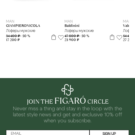
40
39
40
MAN
MAN
MAN
Baldinini
GIAMPIERONICOLA
Valent
Лоферы мужские
Лоферы мужские
Лофер
47 800 ₽
- 50 %
34 400 ₽
- 50 %
54 400
23 900 ₽
17 200 ₽
27 200
FIGARÓ
JOIN THE
CIRCLE
Never miss a thing and stay in the loop with the
latest style news and
get and exclusive 10% off
when you subscribe.
SIGN UP