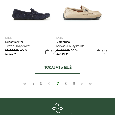
39
40
41
41.5
42
40
40,5
41
41,5
43
MAN
MAN
Valentino
Lucaguerrini
Мокасины мужские
Лоферы мужчкие
44 900 ₽
- 50 %
30 800 ₽
- 60 %
22 450 ₽
12 320 ₽
ПОКАЗАТЬ ЕЩЁ
<<
<
5
6
7
8
9
>
>>