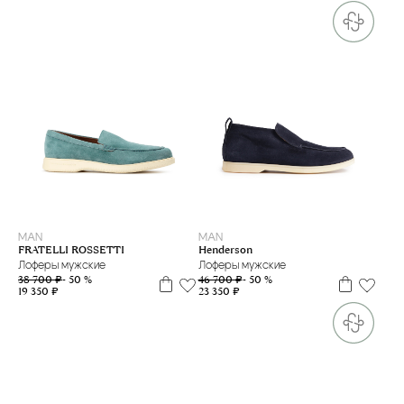
38
39
40
40.5
41
42
40
40.5
MAN
MAN
FRATELLI ROSSETTI
Henderson
Лоферы мужские
Лоферы мужские
38 700 ₽
- 50 %
46 700 ₽
- 50 %
19 350 ₽
23 350 ₽