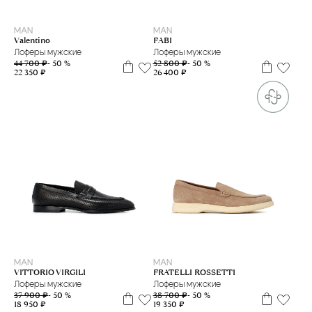
40
43
MAN
MAN
Valentino
FABI
Лоферы мужские
Лоферы мужские
44 700 ₽
- 50 %
52 800 ₽
- 50 %
22 350 ₽
26 400 ₽
40
43
38
39
40
40.5
41
42
MAN
MAN
VITTORIO VIRGILI
FRATELLI ROSSETTI
Лоферы мужские
Лоферы мужские
37 900 ₽
- 50 %
38 700 ₽
- 50 %
18 950 ₽
19 350 ₽