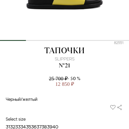
82551
N°21
ТАПОЧКИ
SLIPPERS
N°21
- 50 %
25 700 ₽
12 850 ₽
Черный/желтый
Select size
31
32
33
34
35
36
37
38
39
40