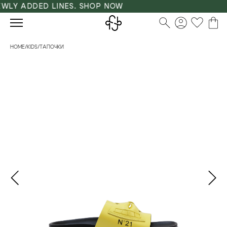
LY ADDED LINES. SHOP NOW
HOME
/
KIDS
/
ТАПОЧКИ