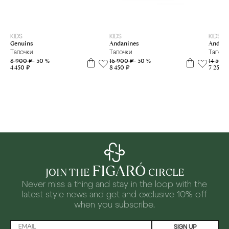
30
31
32
33
34
35
36
37
39
40
24
25
26
30
31
32
33
KIDS
KIDS
KIDS
Andanines
Andani
Genuins
Тапочки
Тапочк
Тапочки
16 900 ₽
- 50 %
14 500
8 900 ₽
- 50 %
8 450 ₽
7 250 ₽
4 450 ₽
FIGARÓ
JOIN THE
CIRCLE
Never miss a thing and stay in the loop with the
latest style news and
get and exclusive 10% off
when you subscribe.
SIGN UP