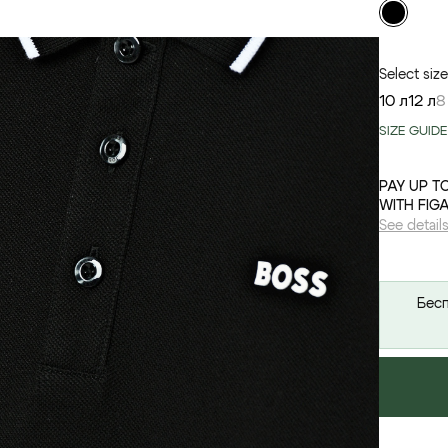
Select size
10 л
12 л
8
SIZE GUIDE
PAY UP T
WITH FIG
See detail
Бесп