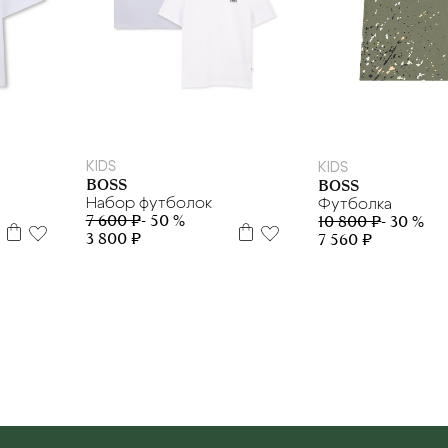
 л
12+
4 г.
10 л
12 л
16 л
6 л
8 л
10 л
12 
KIDS
KIDS
BOSS
BOSS
Набор футболок
Футболка
7 600 ₽
- 50 %
10 800 ₽
- 30 %
3 800 ₽
7 560 ₽