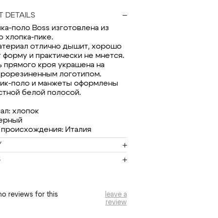
 DETAILS
ка-поло Boss изготовлена из
о хлопка-пике.
атериал отлично дышит, хорошо
 форму и практически не мнется.
 прямого кроя украшена на
прорезиненным логотипом.
ик-поло и манжеты оформлены
стной белой полосой.
ал: хлопок
черный
 происхождения: Италия
Y
S
no reviews for this
leave a
review