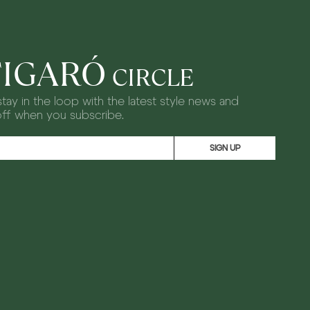
FIGARÓ
CIRCLE
tay in the loop with the latest style news and
off when you subscribe.
SIGN UP