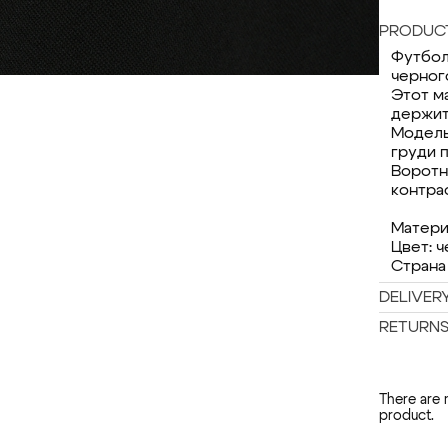
PRODUCT
Футбол
черног
Этот м
держит
Модель
груди 
Воротн
контра
Матери
Цвет: 
Страна
DELIVER
RETURN
There are 
product.