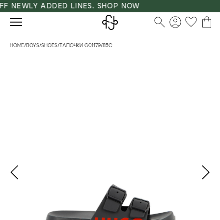
F NEWLY ADDED LINES. SHOP NOW
HOME
/
BOYS
/
SHOES
/
ТАПОЧКИ G01179/85C