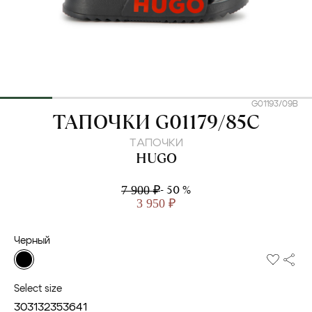
G01193/09B
HUGO
ТАПОЧКИ G01179/85C
ТАПОЧКИ
HUGO
- 50 %
7 900 ₽
3 950 ₽
Черный
Select size
30
31
32
35
36
41