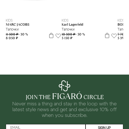
27
28
29
30
31
32
33
34
35
36
37
38
39
31
33
KIDS
KIDS
KIDS
Karl Lagerfeld
BOSS
MARC JACOBS
Тапочки
Тапочк
Тапочки
10 300 ₽
- 50 %
7 700 
11 500 ₽
- 30 %
5 150 ₽
5 390 
8 050 ₽
FIGARÓ
JOIN THE
CIRCLE
Never miss a thing and stay in the loop with the
latest style news and
get and exclusive 10% off
when you subscribe.
SIGN UP