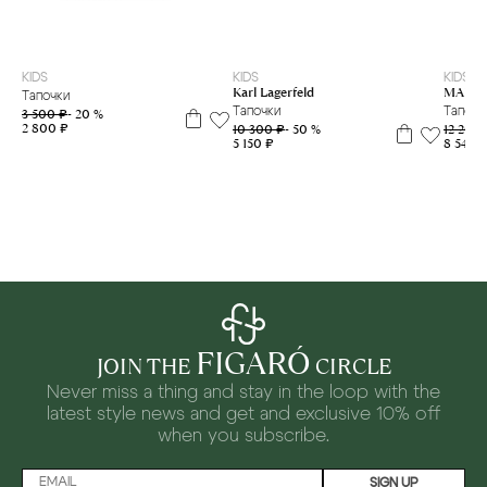
32-33
34-35
27
28
29
30
31
32
33
34
35
36
37
38
39
KIDS
KIDS
KIDS
Karl Lagerfeld
MARC 
Тапочки
Тапочки
Тапочк
3 500 ₽
- 20 %
2 800 ₽
10 300 ₽
- 50 %
12 200
5 150 ₽
8 540 
FIGARÓ
JOIN THE
CIRCLE
Never miss a thing and stay in the loop with the
latest style news and
get and exclusive 10% off
when you subscribe.
SIGN UP