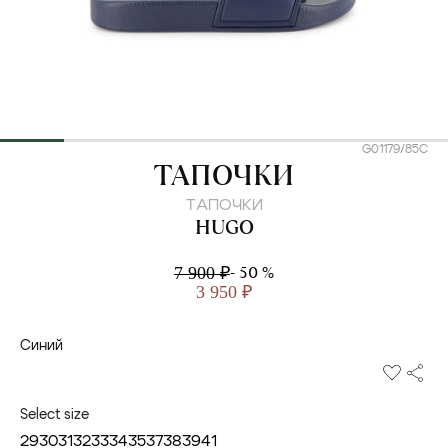
G01179/85C
HUGO
ТАПОЧКИ
ТАПОЧКИ
HUGO
- 50 %
7 900 ₽
3 950 ₽
Синий
Select size
29
30
31
32
33
34
35
37
38
39
41