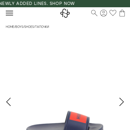
EWLY ADDED LINES. SHOP NOW
HOME
/
BOYS
/
SHOES
/
ТАПОЧКИ