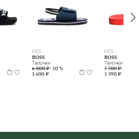
35
38
23
25
28
29
39
KIDS
KIDS
BOSS
BOSS
Тапочки
Тапочки
6 800 ₽
- 50 %
7 700 ₽
- 30 %
3 400 ₽
5 390 ₽