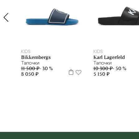
36
37
38
39
40
27
28
29
30
31
32
33
34
35
3
KIDS
KIDS
Bikkembergs
Karl Lagerfeld
Тапочки
Тапочки
11 500 ₽
- 30 %
10 300 ₽
- 50 %
8 050 ₽
5 150 ₽