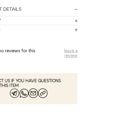
 DETAILS
Y
S
no reviews for this
leave a
review
T US IF YOU HAVE QUESTIONS
THIS ITEM