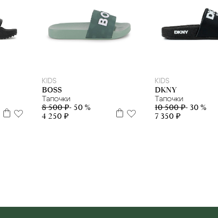
6
37
38
39
27
28
29
30
31
32
33
35
37
38
39
40
41
28
29
30
33
34
KIDS
KIDS
BOSS
DKNY
Тапочки
Тапочки
8 500 ₽
- 50 %
10 500 ₽
- 30 %
4 250 ₽
7 350 ₽