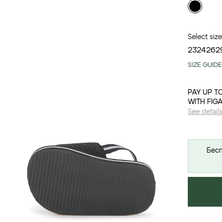
Select size
23
24
26
2
SIZE GUIDE
PAY UP T
WITH FIG
See detail
Бесп