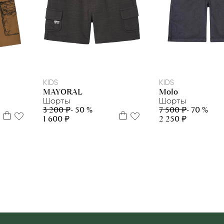
92см
116см
122см
128см
12+
104
122
140
16
KIDS
KIDS
MAYORAL
Molo
Шорты
Шорты
3 200 ₽
- 50 %
7 500 ₽
- 70 %
1 600 ₽
2 250 ₽