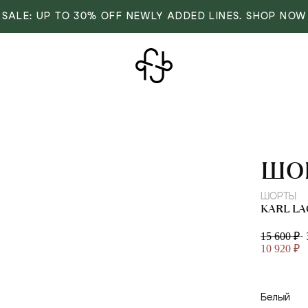
SALE: UP TO 30% OFF NEWLY ADDED LINES. SHOP NOW
KAR
ШО
ШОРТЫ
KARL L
-
15 600 ₽
10 920 ₽
Белый