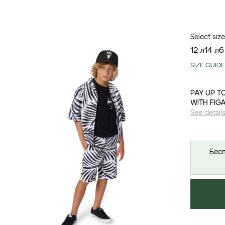
Select size
12 л
14 л
6
SIZE GUIDE
PAY UP T
WITH FIG
See detail
Бесп