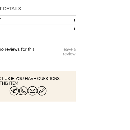
 DETAILS
Y
S
no reviews for this
leave a
review
T US IF YOU HAVE QUESTIONS
THIS ITEM