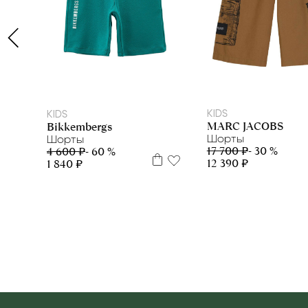
5 л
6 л
8 л
10 л
12 л
16 - 16+
KIDS
KIDS
MARC JACOBS
Bikkembergs
Шорты
Шорты
17 700 ₽
- 30 %
4 600 ₽
- 60 %
12 390 ₽
1 840 ₽