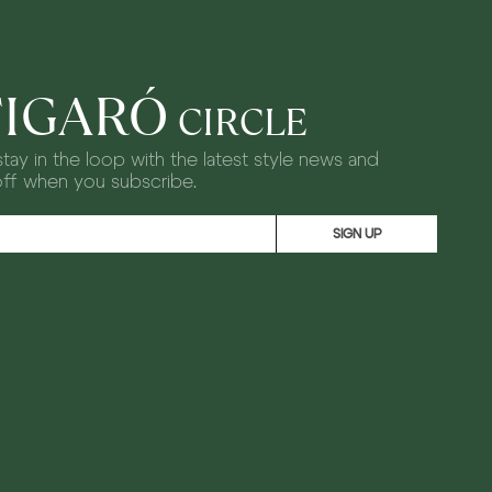
FIGARÓ
CIRCLE
tay in the loop with the latest style news and
off when you subscribe.
SIGN UP