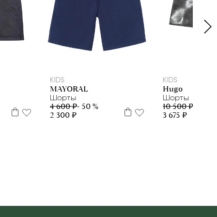
170см
4
176
4 г.
5 л
KIDS
KIDS
MAYORAL
Hugo
Шорты
Шорты
4 600 ₽
- 50 %
10 500 ₽
- 65 %
2 300 ₽
3 675 ₽