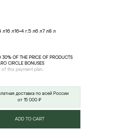
4 л
16 л
16+
4 г.
5 л
6 л
7 л
8 л
O 30% OF THE PRICE OF PRODUCTS
ARO CIRCLE BONUSES
s
of this payment plan.
латная доставка по всей России
от 15 000 ₽
ADD TO CART