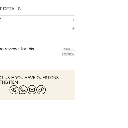
 DETAILS
Y
S
no reviews for this
leave a
review
T US IF YOU HAVE QUESTIONS
THIS ITEM