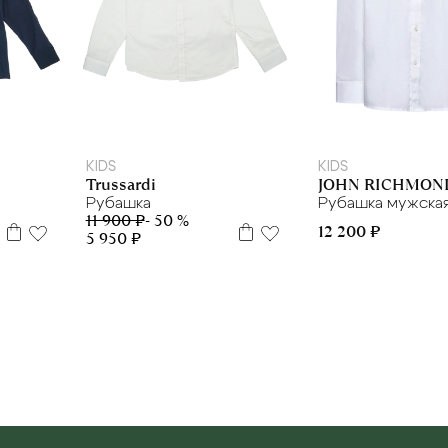
152см
164см
8 л
10 л
12 л
14 
KIDS
KIDS
Trussardi
JOHN RICHMON
Рубашка
Рубашка мужска
11 900 ₽
- 50 %
12 200 ₽
5 950 ₽