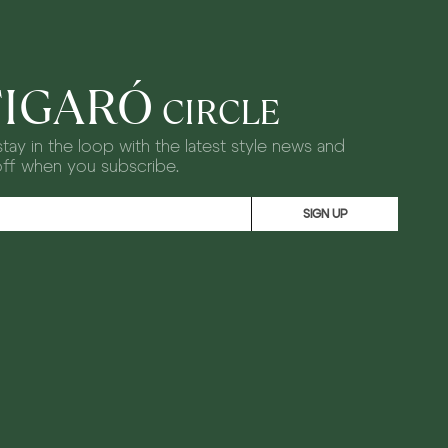
FIGARÓ
CIRCLE
tay in the loop with the latest style news and
off when you subscribe.
SIGN UP