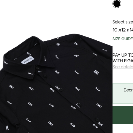
Select size
10 л
12 л
1
SIZE GUIDE
PAY UP T
WITH FIG
See detail
Бесп