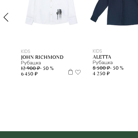
140см
14 л
16 л
KIDS
KIDS
ALETTA
JOHN RICHMOND
Рубашка
Рубашка
8 500 ₽
- 50 %
12 900 ₽
- 50 %
4 250 ₽
6 450 ₽