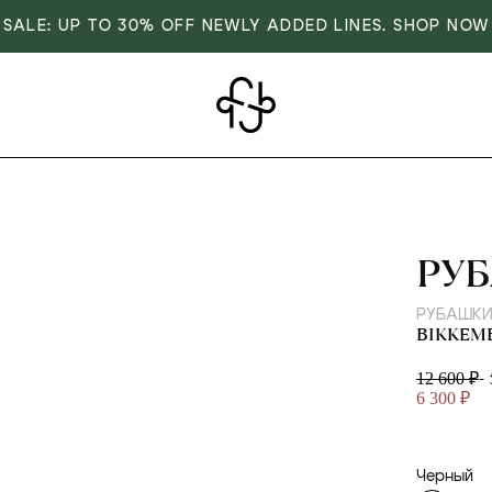
SALE: UP TO 30% OFF NEWLY ADDED LINES. SHOP NOW
BIK
РУ
РУБАШК
BIKKEM
-
12 600 ₽
6 300 ₽
Черный