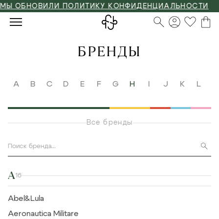
ВИЛИ ПОЛИТИКУ КОНФИДЕНЦИАЛЬНОСТИ
БРЕНДЫ
A
B
C
D
E
F
G
H
I
J
K
L
M
Все бренды
A
16
Abel&Lula
Aeronautica Militare