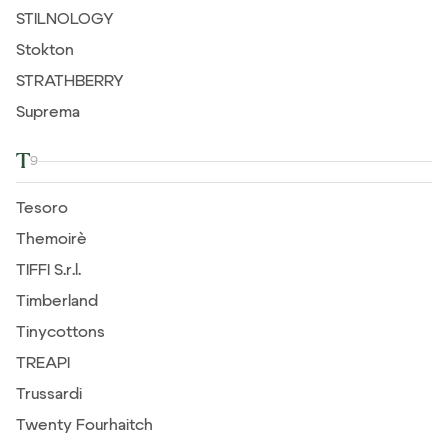
STILNOLOGY
Stokton
STRATHBERRY
Suprema
T
9
Tesoro
Themoirè
TIFFI S.r.l.
Timberland
Tinycottons
TREAPI
Trussardi
Twenty Fourhaitch