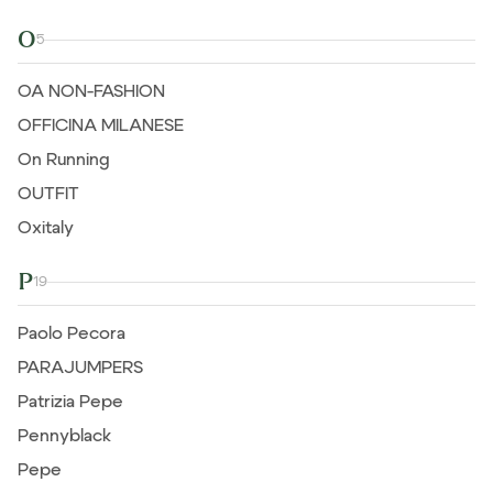
O
5
OA NON-FASHION
OFFICINA MILANESE
On Running
OUTFIT
Oxitaly
P
19
Paolo Pecora
PARAJUMPERS
Patrizia Pepe
Pennyblack
Pepe