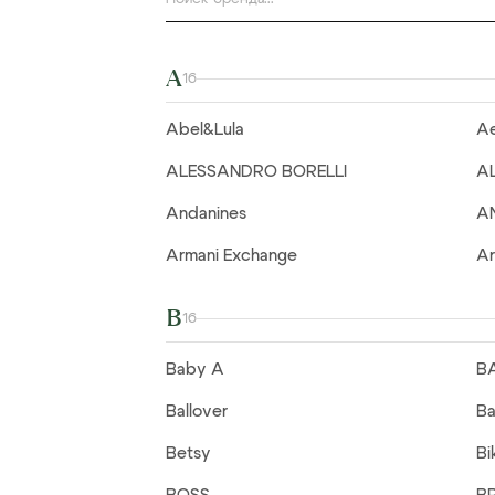
A
16
Abel&Lula
Ae
ALESSANDRO BORELLI
A
Andanines
A
Armani Exchange
Ar
B
16
Baby A
B
Ballover
Ba
Betsy
Bi