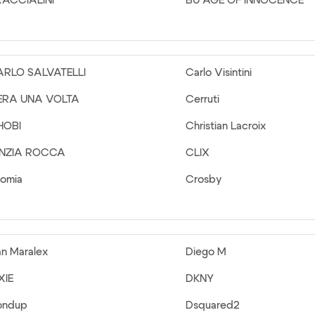
RACCIALINI
BU AGE OF INNOCENCE
ARLO SALVATELLI
Carlo Visintini
ERA UNA VOLTA
Cerruti
HOBI
Christian Lacroix
INZIA ROCCA
CLIX
omia
Crosby
n Maralex
Diego M
XIE
DKNY
ondup
Dsquared2