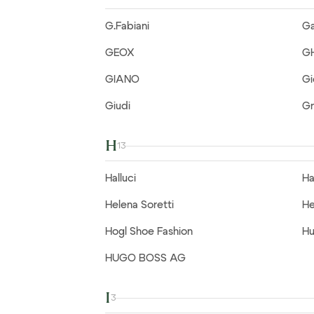
G.Fabiani
Ga
GEOX
G
GIANO
G
Giudi
G
H
13
Halluci
Ha
Helena Soretti
He
Hogl Shoe Fashion
Hu
HUGO BOSS AG
I
3