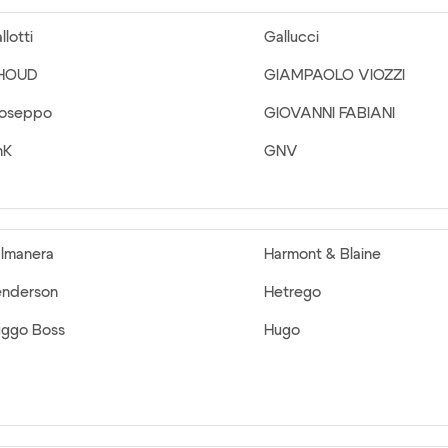
llotti
Gallucci
HOUD
GIAMPAOLO VIOZZI
ioseppo
GIOVANNI FABIANI
nK
GNV
lmanera
Harmont & Blaine
nderson
Hetrego
ggo Boss
Hugo