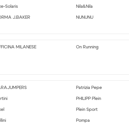
ke-Solaris
Nila&Nila
ORMA J.BAKER
NUNUNU
FICINA MILANESE
On Running
ARAJUMPERS
Patrizia Pepe
rtini
PHILIPP Plein
xel
Plein Sport
lini
Pompa