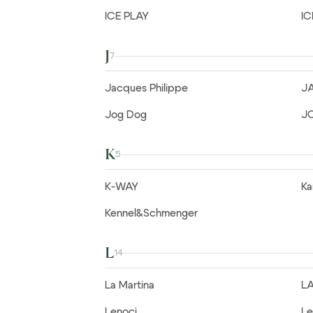
ICE PLAY
I
J
7
Jacques Philippe
J
Jog Dog
J
K
5
K-WAY
Ka
Kennel&Schmenger
L
14
La Martina
L
Lenoci
Le