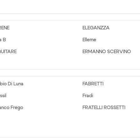
RENE
ELEGANZZA
la B
Elleme
QUITARE
ERMANNO SCERVINO
bio Di Luna
FABRETTI
ssil
Fradi
anco Frego
FRATELLI ROSSETTI