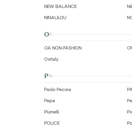
NEW BALANCE
Ni
NINALILOU
N
O
5
OA NON-FASHION
OF
Oxitaly
P
19
Paolo Pecora
P
Pepe
Pe
Piumelli
Pi
POLICE
Pol