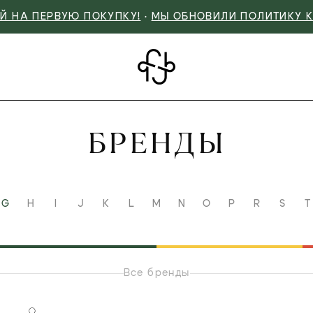
Й НА ПЕРВУЮ ПОКУПКУ!
•
МЫ ОБНОВИЛИ ПОЛИТИКУ 
БРЕНДЫ
G
H
I
J
K
L
M
N
O
P
R
S
T
Все бренды