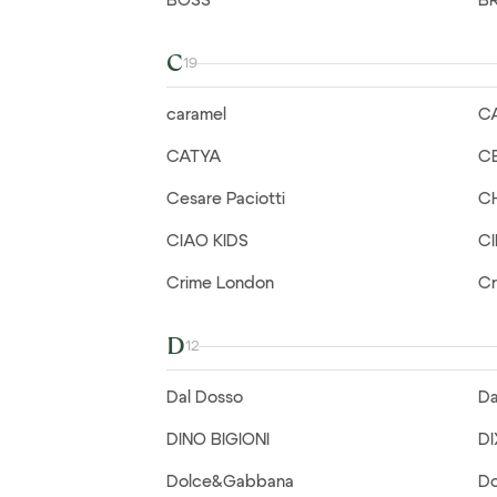
BOSS
B
C
19
caramel
C
CATYA
C
Cesare Paciotti
C
CIAO KIDS
C
Crime London
Cr
D
12
Dal Dosso
Da
DINO BIGIONI
DI
Dolce&Gabbana
D