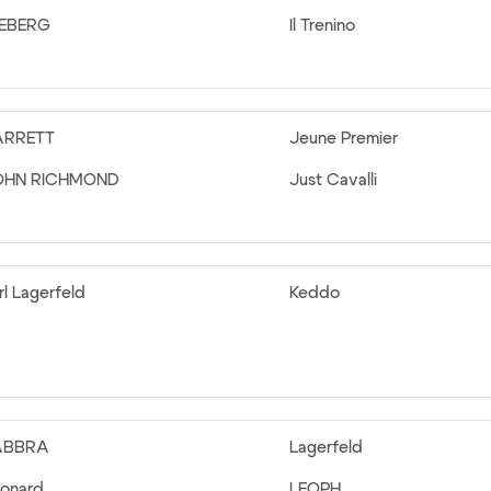
CEBERG
Il Trenino
ARRETT
Jeune Premier
OHN RICHMOND
Just Cavalli
rl Lagerfeld
Keddo
ABBRA
Lagerfeld
onard
LEOPH