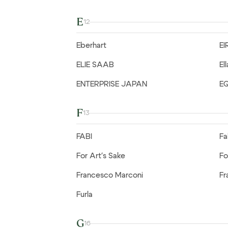
E
12
Eberhart
EI
ELIE SAAB
El
ENTERPRISE JAPAN
E
F
13
FABI
Fa
For Art's Sake
Fo
Francesco Marconi
Fr
Furla
G
16