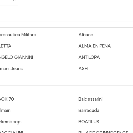
ronautica Militare
Albano
LETTA
ALMA EN PENA
NGELO GIANNINI
ANTILOPA
mani Jeans
ASH
ACK 70
Baldessarini
lmain
Barracuda
kkembergs
BOATILUS