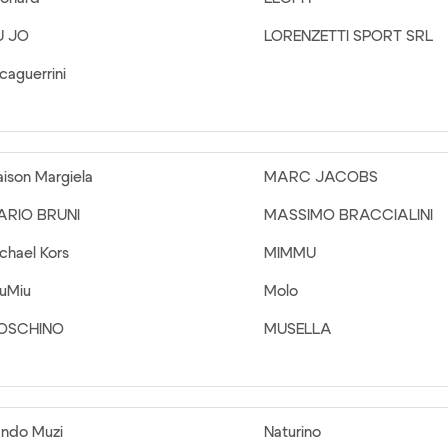
U JO
LORENZETTI SPORT SRL
caguerrini
ison Margiela
MARC JACOBS
ARIO BRUNI
MASSIMO BRACCIALINI
chael Kors
MIMMU
uMiu
Molo
OSCHINO
MUSELLA
ndo Muzi
Naturino