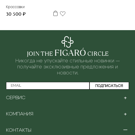
Кроссовки
30 500 ₽
FIGARÓ
JOIN THE
CIRCLE
Никогда не упускайте стильные новинки —
получайте эксклюзивные предложения и
новости.
ПОДПИСАТЬСЯ
+
СЕРВИС
ПРОГРАММА ЛОЯЛЬНОСТИ
+
КОМПАНИЯ
ОПЛАТА
ДОСТАВКА
О НАС
ВОЗВРАТ И ОБМЕН
−
КОНТАКТЫ
БУТИКИ
ПОДАРКИ