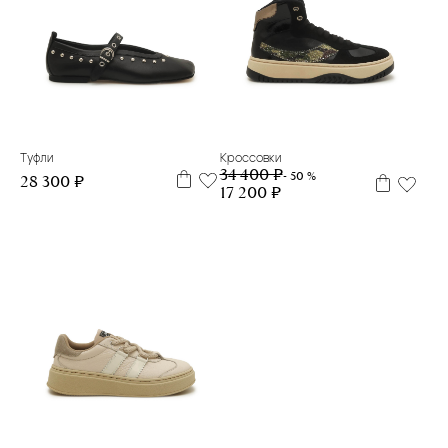
34
35
36
37
38
32
33
34
35
37
38
39
Туфли
Кроссовки
34 400 ₽
- 50 %
28 300 ₽
17 200 ₽
31
32
33
34
36
37
38
39
40