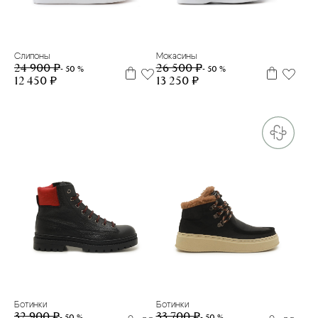
36
37
38
39
40
35
Слипоны
Мокасины
24 900 ₽
26 500 ₽
- 50 %
- 50 %
12 450 ₽
13 250 ₽
33
34
35
36
38
39
31
32
33
34
35
36
37
38
39
Ботинки
Ботинки
32 900 ₽
33 700 ₽
- 50 %
- 50 %