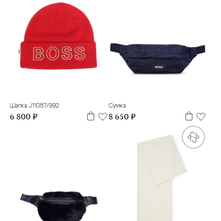
56
UNO
Шапка J11087/992
Сумка
6 800 ₽
8 650 ₽