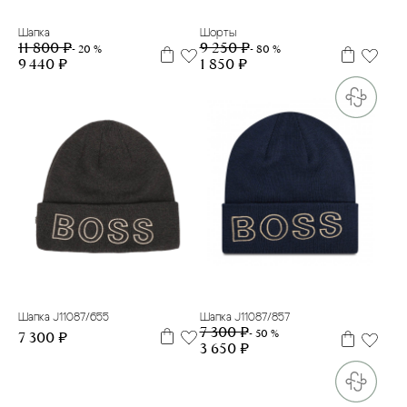
Шапка
Шорты
11 800 ₽
9 250 ₽
- 20 %
- 80 %
9 440 ₽
1 850 ₽
52
58
56
58
Шапка J11087/655
Шапка J11087/857
7 300 ₽
- 50 %
7 300 ₽
3 650 ₽