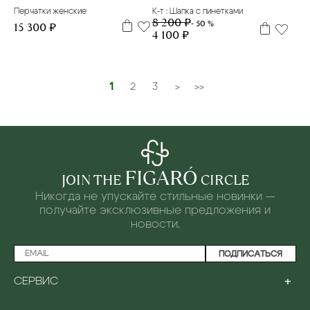
Перчатки женские
К-т : Шапка с пинетками
8 200 ₽
- 50 %
15 300 ₽
4 100 ₽
1
2
3
>
>>
FIGARÓ
JOIN THE
CIRCLE
Никогда не упускайте стильные новинки —
получайте эксклюзивные предложения и
новости.
ПОДПИСАТЬСЯ
+
СЕРВИС
ПРОГРАММА ЛОЯЛЬНОСТИ