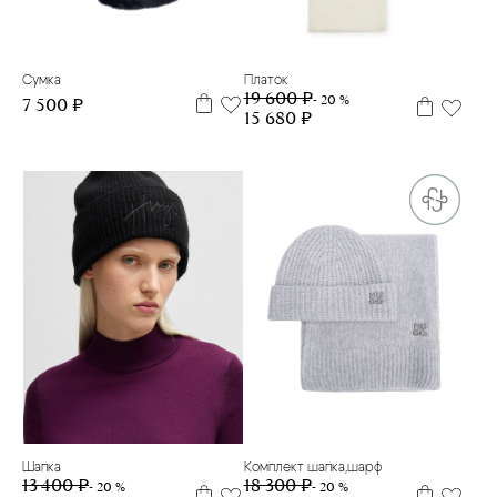
UNO
90*90
Сумка
Платок
19 600 ₽
- 20 %
7 500 ₽
15 680 ₽
one size
one size
Шапка
Комплект шапка,шарф
13 400 ₽
18 300 ₽
- 20 %
- 20 %