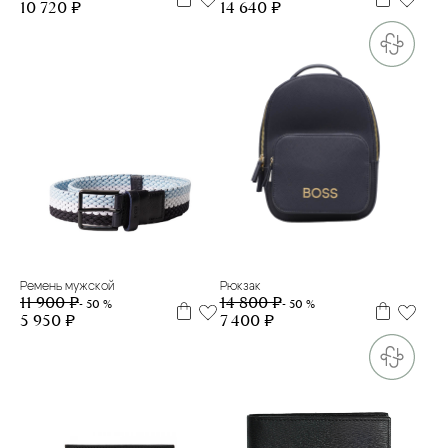
10 720 ₽
14 640 ₽
100
105
110
Рюкзак
Ремень мужской
14 800 ₽
11 900 ₽
- 50 %
- 50 %
7 400 ₽
5 950 ₽