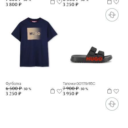
3 800 ₽
3 250 ₽
5 л
8 л
30
31
32
35
36
41
Футболка
Тапочки G01179/85C
6 500 ₽
7 900 ₽
- 50 %
- 50 %
3 250 ₽
3 950 ₽