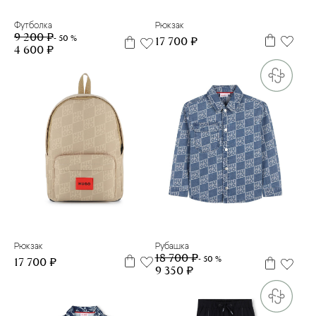
Футболка
Рюкзак
9 200 ₽
- 50 %
17 700 ₽
4 600 ₽
4 г.
5 л
6 л
10 л
12 л
14 л
one size
Рубашка
Рюкзак
18 700 ₽
- 50 %
17 700 ₽
9 350 ₽