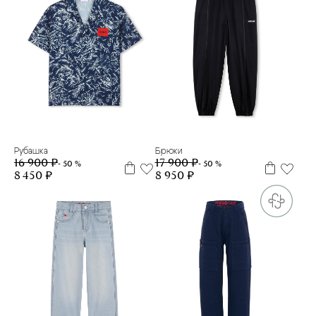
6 л
8 л
10 л
12 л
14 л
16 л
6 л
Рубашка
Брюки
16 900 ₽
17 900 ₽
- 50 %
- 50 %
8 450 ₽
8 950 ₽