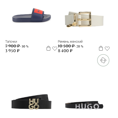
29
30
31
32
33
34
35
37
38
39
41
80
Тапочки
Ремень женский
7 900 ₽
10 500 ₽
- 50 %
- 20 %
3 950 ₽
8 400 ₽
95
80
85