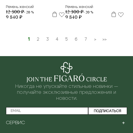
Ремень женский
Ремень женский
12 300 ₽
12 300 ₽
- 20 %
- 20 %
9 840 ₽
9 840 ₽
1
2
3
4
5
6
7
>
>>
FIGARÓ
JOIN THE
CIRCLE
Никогда не упускайте стильные новинки —
получайте эксклюзивные предложения и
новости.
ПОДПИСАТЬСЯ
+
СЕРВИС