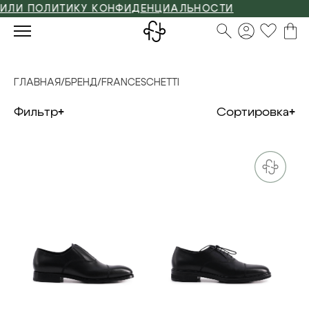
 ПОЛИТИКУ КОНФИДЕНЦИАЛЬНОСТИ
ГЛАВНАЯ
/
БРЕНД
/
FRANCESCHETTI
Фильтр
Сортировка
39
40
41
41,5
43
39
41,5
43