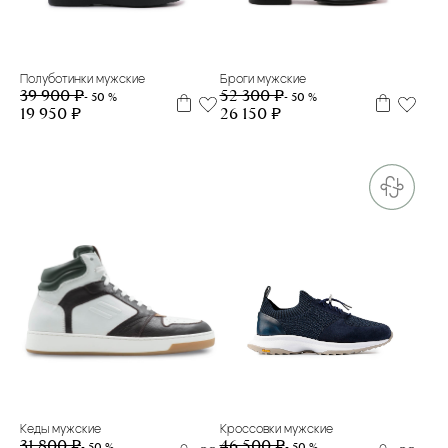
39
41
41,5
42
43
Полуботинки мужские
Броги мужские
39 900 ₽
52 300 ₽
- 50 %
- 50 %
19 950 ₽
26 150 ₽
41
40
41,5
43
Кеды мужские
Кроссовки мужские
31 800 ₽
46 500 ₽
- 50 %
- 50 %