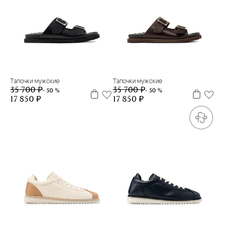
39
40
41
39
40
41
42
43
Тапочки мужские
Тапочки мужские
35 700 ₽
35 700 ₽
- 50 %
- 50 %
17 850 ₽
17 850 ₽
40
40,5
41,5
41,5
42