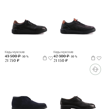
39
40
41,5
43
39
40
41
41,5
42
43
Кеды мужские
Кеды мужские
43 500 ₽
42 300 ₽
- 50 %
- 50 %
21 750 ₽
21 150 ₽