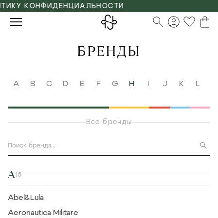
НФИДЕНЦИАЛЬНОСТИ
БРЕНДЫ
A
B
C
D
E
F
G
H
I
J
K
L
M
Все бренды
A
16
Abel&Lula
Aeronautica Militare