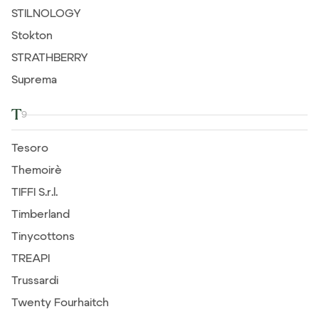
STILNOLOGY
Stokton
STRATHBERRY
Suprema
T
9
Tesoro
Themoirè
TIFFI S.r.l.
Timberland
Tinycottons
TREAPI
Trussardi
Twenty Fourhaitch