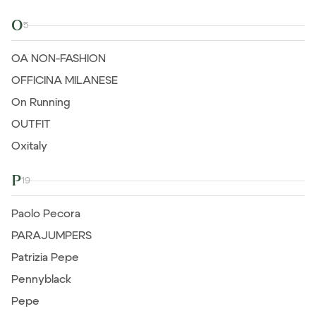
O
5
OA NON-FASHION
OFFICINA MILANESE
On Running
OUTFIT
Oxitaly
P
19
Paolo Pecora
PARAJUMPERS
Patrizia Pepe
Pennyblack
Pepe