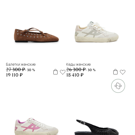
35
36
37
39
40
35
37
38
39
40
Балетки женские
Кеды женские
27 300 ₽
26 300 ₽
- 30 %
- 30 %
19 110 ₽
18 410 ₽