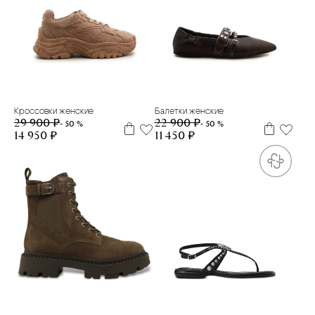
37
38
39
40
40
Кроссовки женские
Балетки женские
29 900 ₽
22 900 ₽
- 50 %
- 50 %
14 950 ₽
11 450 ₽
39
40
36
37
38