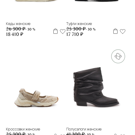
35
36
37
38
39
40
35
37
Кеды женские
Туфли женские
26 300 ₽
25 300 ₽
- 30 %
- 30 %
18 410 ₽
17 710 ₽
35
36
37
38
38
39
40
Кроссовки женские
Полусапоги женские
25 300 ₽
41 300 ₽
- 30 %
- 50 %