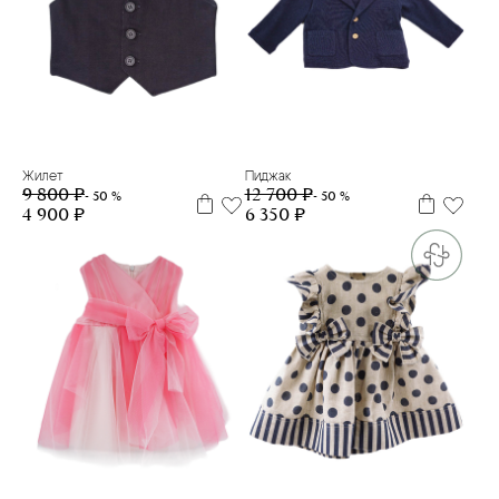
2 г
18 м
2 г
12 м
18 м
Жилет
Пиджак
9 800 ₽
12 700 ₽
- 50 %
- 50 %
4 900 ₽
6 350 ₽
2 г
3 м