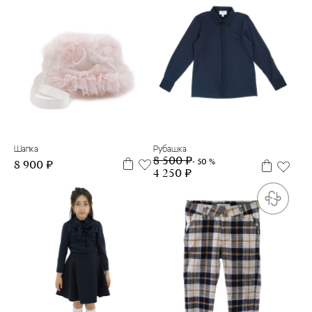
6 м
140см
Шапка
Рубашка
8 500 ₽
- 50 %
8 900 ₽
4 250 ₽