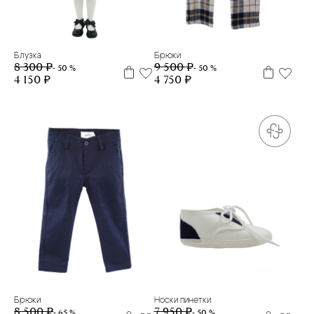
128см
134см
140см
80см
Блузка
Брюки
8 300 ₽
9 500 ₽
- 50 %
- 50 %
4 150 ₽
4 750 ₽
92см
18
19
Брюки
Носки пинетки
8 500 ₽
7 950 ₽
- 65 %
- 50 %