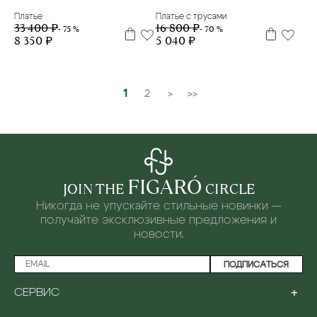
Платье
Платье с трусами
33 400 ₽
16 800 ₽
- 75 %
- 70 %
8 350 ₽
5 040 ₽
1
2
>
>>
FIGARÓ
JOIN THE
CIRCLE
Никогда не упускайте стильные новинки —
получайте эксклюзивные предложения и
новости.
ПОДПИСАТЬСЯ
+
СЕРВИС