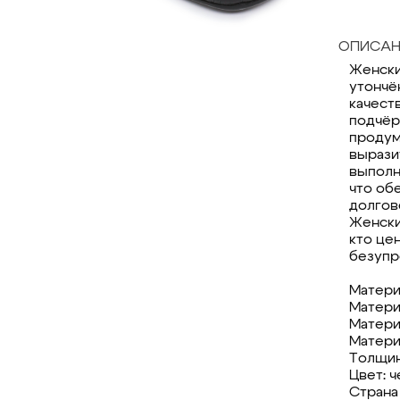
ОПИСАН
Женские
утончё
качест
подчёр
продум
вырази
выполн
что об
долгов
Женские
кто це
безупр
Матери
Матери
Матери
Матери
Толщин
Цвет: 
Страна