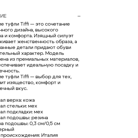
ИЕ
 туфли Tiffi — это сочетание
нного дизайна, высокого
ва и комфорта. Изящный силуэт
кивает женственность образа, а
анные детали придают обуви
тельный характер. Модель
ена из премиальных материалов,
еспечивает идеальную посадку и
ечность.
 туфли Tiffi — выбор для тех,
нит изящество, комфорт и
ечный вкус.
ал верха: кожа
ал стельки: мех
ал подкладки: мех
ал подошвы: резина
а подошвы: 0,3 см/0,5 см
черный
 происхождения: Италия