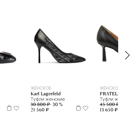
38
39
39
ЖЕНСКОЕ
ЖЕНСКОЕ
Karl Lagerfeld
FRATELLI ROS
Туфли женские
Туфли женски
30 800 ₽
- 30 %
45 500 ₽
- 70 %
21 560 ₽
13 650 ₽