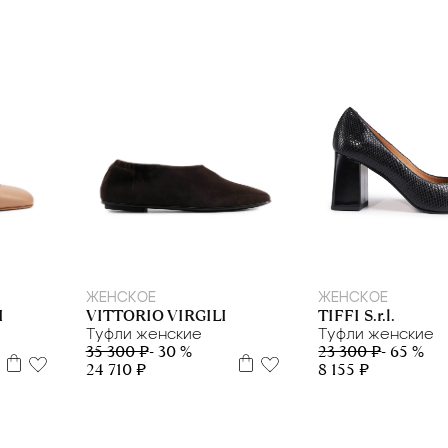
36
37,5
38
39
40
39
ЖЕНСКОЕ
ЖЕНСКОЕ
I
VITTORIO VIRGILI
TIFFI S.r.l.
Туфли женские
Туфли женские
35 300 ₽
- 30 %
23 300 ₽
- 65 %
24 710 ₽
8 155 ₽