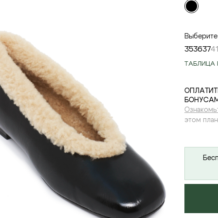
Выберите
35
36
37
4
ТАБЛИЦА 
ОПЛАТИТ
БОНУСАМ
Ознакомь
этом план
Бесп