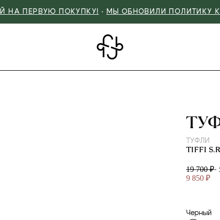
Й НА ПЕРВУЮ ПОКУПКУ!
•
МЫ ОБНОВИЛИ ПОЛИТИКУ 
TIFF
ТУ
ТУФЛИ
TIFFI S.R
-
19 700 ₽
9 850 ₽
Черный