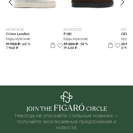
43
44
39
40
41
41.5
42
43
МУЖСКОЕ
МУЖСКОЕ
МУЖС
Crime London
FABI
GEOX
Кеды мужские
Кеды мужские
Кроссо
19 900 ₽
- 60 %
39 300 ₽
- 50 %
23 900
7 960 ₽
19 650 ₽
11 950 
FIGARÓ
JOIN THE
CIRCLE
Никогда не упускайте стильные новинки —
получайте эксклюзивные предложения и
новости.