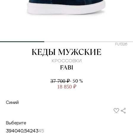
FU1326
FABI
КЕДЫ МУЖСКИЕ
КРОССОВКИ
FABI
- 50 %
37 700 ₽
18 850 ₽
Синий
Выберите
39
40
40,5
42
43
45