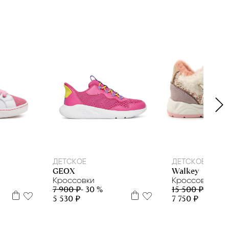
5
26
28
29
30
31
32
33
34
35
21
22
24
2
ДЕТСКОЕ
ДЕТСКОЕ
GEOX
Walkey
Кроссовки
Кроссовки
7 900 ₽
- 30 %
15 500 ₽
- 50 %
5 530 ₽
7 750 ₽