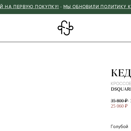
Й НА ПЕРВУЮ ПОКУПКУ!
•
МЫ ОБНОВИЛИ ПОЛИТИКУ 
DS
КЕ
КРОССОВ
DSQUAR
-
35 800 ₽
25 060 ₽
Голубой