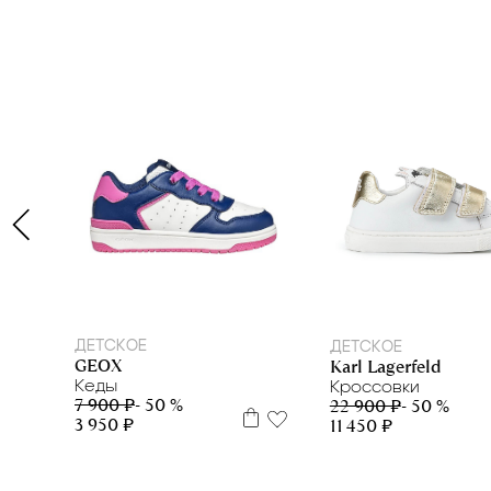
27
34
20
22
23
24
27
28
ДЕТСКОЕ
ДЕТСКОЕ
GEOX
Karl Lagerfeld
Кеды
Кроссовки
7 900 ₽
- 50 %
22 900 ₽
- 50 %
3 950 ₽
11 450 ₽