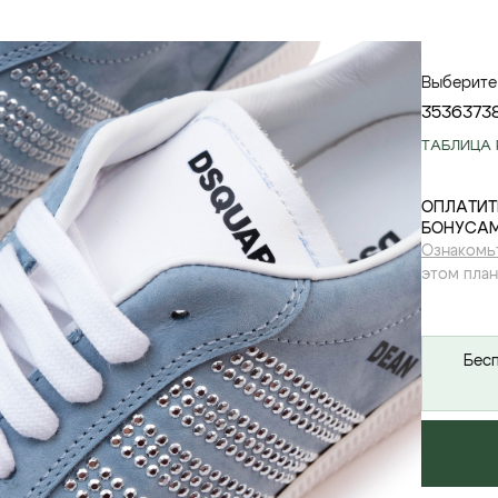
Выберите
35
36
37
3
ТАБЛИЦА 
ОПЛАТИТ
БОНУСАМ
Ознакомь
этом план
Бесп