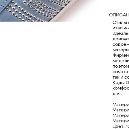
ОПИСАН
Стильн
италья
идеаль
девоче
соврем
матери
Фирмен
модели
поэтом
сочета
так и 
Кеды D
комфор
дня.
Матери
Матери
Матери
Матери
Цвет: 