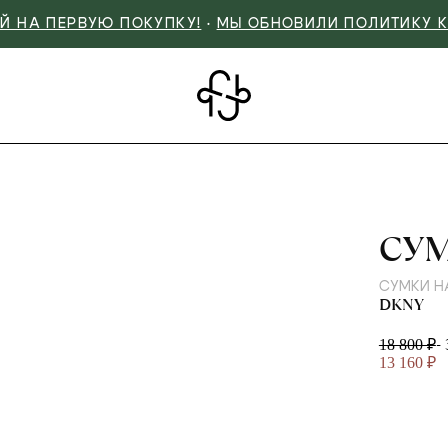
Й НА ПЕРВУЮ ПОКУПКУ!
•
МЫ ОБНОВИЛИ ПОЛИТИКУ 
DK
СУ
СУМКИ Н
DKNY
-
18 800 ₽
13 160 ₽