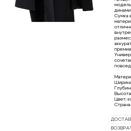
модель
динами
Сумка 
материа
отличн
внутре
размес
аккура
премиа
Универ
сочетае
повсед
Матери
Ширина
Глубина
Высота:
Цвет: 
Страна
ДОСТАВ
ВОЗВРА