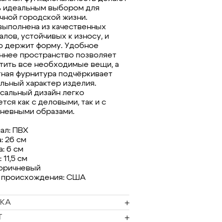
 идеальным выбором для
чной городской жизни.
выполнена из качественных
лов, устойчивых к износу, и
о держит форму. Удобное
ннее пространство позволяет
тить все необходимые вещи, а
тная фурнитура подчёркивает
льный характер изделия.
сальный дизайн легко
тся как с деловыми, так и с
невными образами.
ал: ПВХ
: 26 см
: 6 см
 11,5 см
коричневый
 происхождения: США
КА
Т