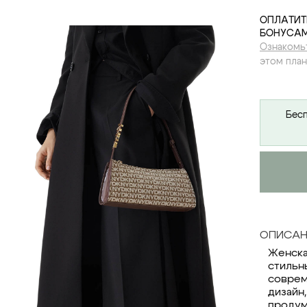
ОПЛАТИТ
БОНУСАМ
Ознакомь
этом план
Бесп
ОПИСАН
Женска
стильн
соврем
дизайн
продум