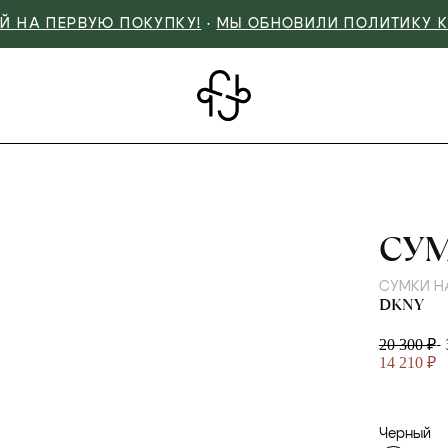
Й НА ПЕРВУЮ ПОКУПКУ!
•
МЫ ОБНОВИЛИ ПОЛИТИКУ 
DK
СУ
СУМКИ Н
DKNY
-
20 300 ₽
14 210 ₽
Черный