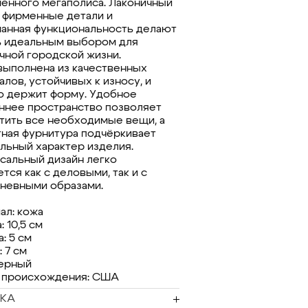
енного мегаполиса. Лаконичный
, фирменные детали и
анная функциональность делают
 идеальным выбором для
чной городской жизни.
выполнена из качественных
лов, устойчивых к износу, и
о держит форму. Удобное
ннее пространство позволяет
тить все необходимые вещи, а
тная фурнитура подчёркивает
льный характер изделия.
сальный дизайн легко
тся как с деловыми, так и с
невными образами.
ал: кожа
 10,5 см
: 5 см
 7 см
черный
 происхождения: США
КА