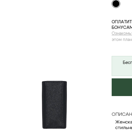
ОПЛАТИТ
БОНУСАМ
Ознакомь
этом план
Бесп
ОПИСАН
Женска
стильн