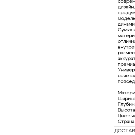
соврем
дизайн
продум
модель
динами
Сумка 
материа
отличн
внутре
размес
аккура
премиа
Универ
сочетае
повсед
Матери
Ширина:
Глубина
Высота:
Цвет: 
Страна
ДОСТАВ