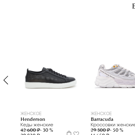
35
37,5
38
38,5
39
40
35
36
37
38.5
39
4
ЖЕНСКОЕ
ЖЕНСКОЕ
Henderson
Barracuda
Кеды женские
Кроссовки женски
42 600 ₽
- 30 %
29 300 ₽
- 50 %