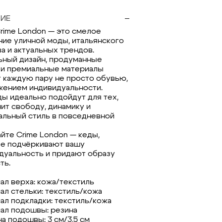
ИЕ
rime London — это смелое
ние уличной моды, итальянского
ва и актуальных трендов.
ьный дизайн, продуманные
 и премиальные материалы
 каждую пару не просто обувью,
жением индивидуальности.
ды идеально подойдут для тех,
нит свободу, динамику и
альный стиль в повседневной
йте Crime London — кеды,
е подчёркивают вашу
дуальность и придают образу
ть.
ал верха: кожа/текстиль
ал стельки: текстиль/кожа
ал подкладки: текстиль/кожа
ал подошвы: резина
а подошвы: 3 см/3,5 см