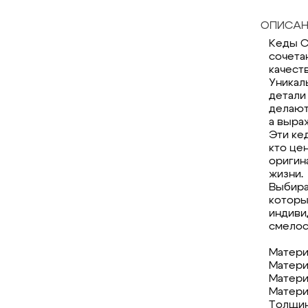
ОПИСАН
Кеды C
сочета
качест
Уникал
детали
делают
а выра
Эти ке
кто це
оригин
жизни.
Выбира
которы
индиви
смелос
Матери
Матери
Матери
Матери
Толщин