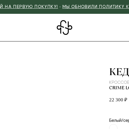
Й НА ПЕРВУЮ ПОКУПКУ!
•
МЫ ОБНОВИЛИ ПОЛИТИКУ 
CRI
КЕ
КРОССО
CRIME 
22 300 ₽
Белый/се