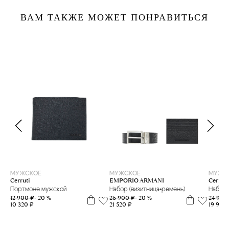
ВАМ ТАКЖЕ МОЖЕТ ПОНРАВИТЬСЯ
МУЖСКОЕ
МУЖСКОЕ
МУЖС
Cerruti
EMPORIO ARMANI
Cerruti
Портмоне мужской
Набор (визитница+ремень)
Набор
12 900 ₽
- 20 %
26 900 ₽
- 20 %
24 900
10 320 ₽
21 520 ₽
19 920