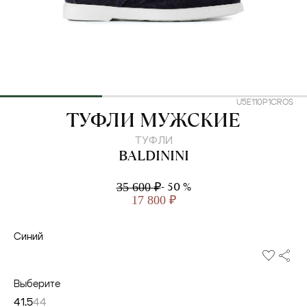
U5E110P1CROS
BALDININI
ТУФЛИ МУЖСКИЕ
ТУФЛИ
BALDININI
- 50 %
35 600 ₽
17 800 ₽
Синий
Выберите
41.5
44