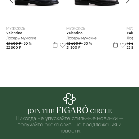
39
43
44
МУЖСКОЕ
МУЖСКОЕ
МУЖС
Valentino
Valentino
Valent
Лоферы мужские
Лоферы мужские
Лофер
45 600 ₽
- 50 %
42 600 ₽
- 50 %
45 600
22 800 ₽
21 300 ₽
22 800
FIGARÓ
JOIN THE
CIRCLE
Никогда не упускайте стильные новинки —
получайте эксклюзивные предложения и
новости.