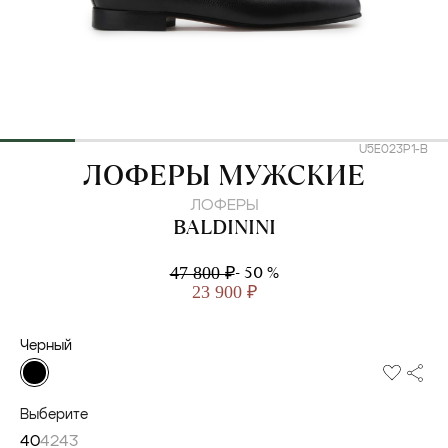
U5E023P1-B
BALDININI
ЛОФЕРЫ МУЖСКИЕ
ЛОФЕРЫ
BALDININI
- 50 %
47 800 ₽
23 900 ₽
Черный
Выберите
40
42
43