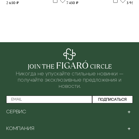
2 650 ₽
7 450 ₽
3 950 
FIGARÓ
JOIN THE
CIRCLE
Никогда не упускайте стильные новинки —
получайте эксклюзивные предложения и
новости.
ПОДПИСАТЬСЯ
+
СЕРВИС
ПРОГРАММА ЛОЯЛЬНОСТИ
+
КОМПАНИЯ
ОПЛАТА
ДОСТАВКА