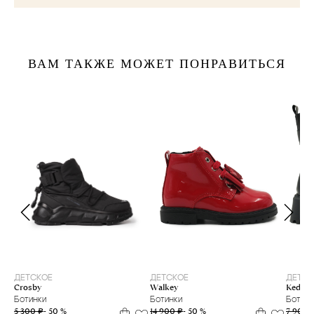
ВАМ ТАКЖЕ МОЖЕТ ПОНРАВИТЬСЯ
38
22
23
28
ДЕТСКОЕ
ДЕТСКОЕ
ДЕТСК
Crosby
Walkey
Keddo
Ботинки
Ботинки
Ботинк
5 300 ₽
- 50 %
14 900 ₽
- 50 %
7 900 