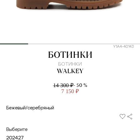
Y1A4-40143
WALKEY
БОТИНКИ
БОТИНКИ
WALKEY
- 50 %
14 300 ₽
7 150 ₽
Бежевый/серебряный
Выберите
20
24
27