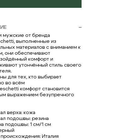
ИЕ
и мужские от бренда
schetti, выполненные из
льных материалов с вниманием к
м, они обеспечивают
зойдённый комфорт и
кивают утончённый стиль своего
теля.
ны для тех, кто выбирает
во во всём
ceschetti комфорт становится
ым выражением безупречного
ал верха: кожа
ал подошвы: резина
а подошвы: 1 см/1 см
черный
 происхождения: Италия