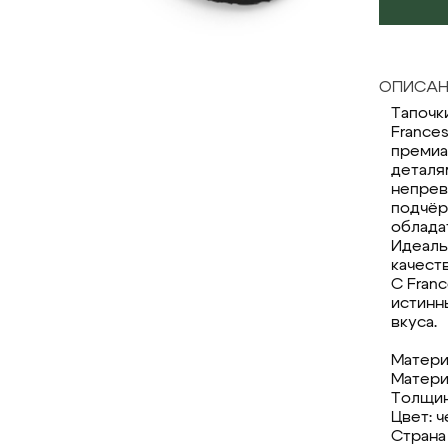
ОПИСАН
Тапочк
France
премиа
деталя
непрев
подчёр
облада
Идеаль
качест
С Fran
истинн
вкуса.
Матери
Матери
Толщин
Цвет: 
Страна