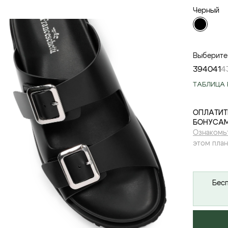
Черный
Выберите
39
40
41
4
ТАБЛИЦА 
ОПЛАТИТ
БОНУСАМ
Ознакомь
этом план
Бесп