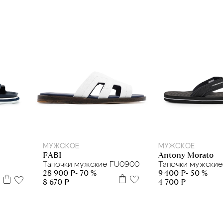
39
40
41
40
МУЖСКОЕ
МУЖСКОЕ
Antony Morato
FABI
Тапочки мужски
Тапочки мужские FU0900
9 400 ₽
- 50 %
28 900 ₽
- 70 %
4 700 ₽
8 670 ₽