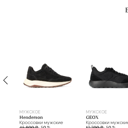
40.5
41.5
42
43
44
40
42
43
МУЖСКОЕ
МУЖСКОЕ
Henderson
GEOX
Кроссовки мужские
Кроссовки мужски
45 800 ₽
- 50 %
17 700 ₽
- 50 %