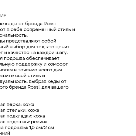
ИЕ
е кеды от бренда Rossi
ют в себе современный стиль и
ональность.
ды представляют собой
ный выбор для тех, кто ценит
т и качество на каждои шагу.
я подошва обеспечивает
льную поддержку и комфорт
ногам в течение всего дня.
кните свой стиль и
дуальность, выбрав кеды от
ого бренда Rossi. для вашего
ал верха: кожа
ал стельки: кожа
ал подкладки: кожа
ал подошвы: резина
а подошвы: 1,5 см/2 см
синий