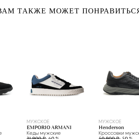
ВАМ ТАКЖЕ МОЖЕТ ПОНРАВИТЬС
39
40
40,5
41,5
40
МУЖСКОЕ
МУЖСКОЕ
EMPORIO ARMANI
Henderson
е
Кеды мужские
Кроссовки мужс
31 900 ₽
- 60 %
50 900 ₽
- 50 %