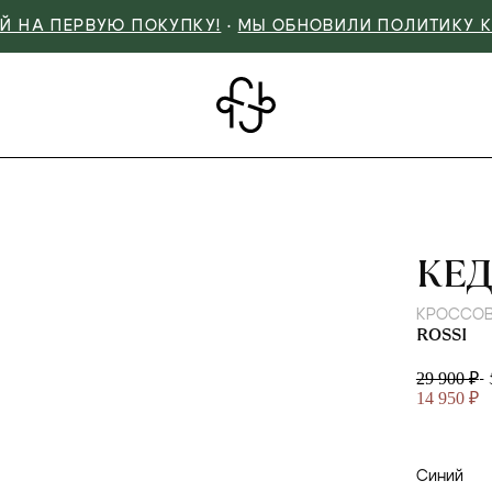
Й НА ПЕРВУЮ ПОКУПКУ!
•
МЫ ОБНОВИЛИ ПОЛИТИКУ 
ROS
КЕ
КРОССО
ROSSI
-
29 900 ₽
14 950 ₽
Синий