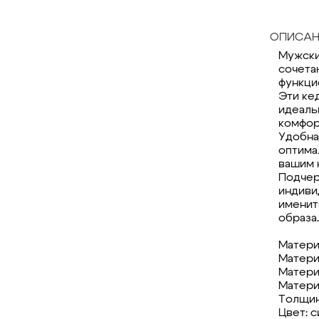
ОПИСАН
Мужски
сочета
функци
Эти ке
идеаль
комфор
Удобна
оптима
вашим 
Подчер
индиви
именит
образа.
Матери
Матери
Матери
Матери
Толщин
Цвет: 