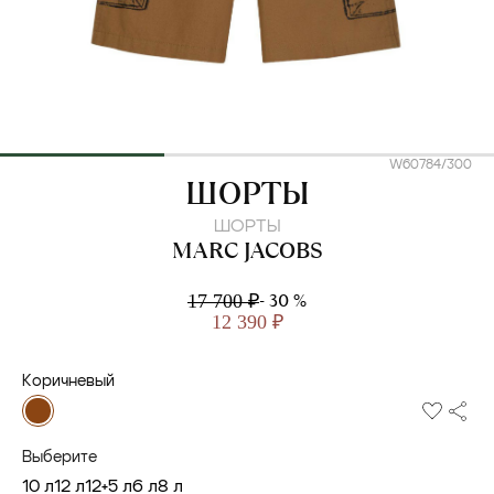
W60784/300
MARC JACOBS
ШОРТЫ
ШОРТЫ
MARC JACOBS
- 30 %
17 700 ₽
12 390 ₽
Коричневый
Выберите
10 л
12 л
12+
5 л
6 л
8 л