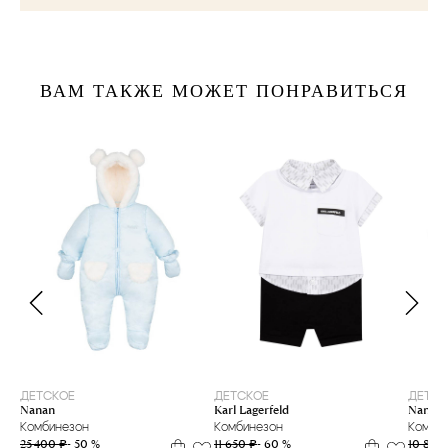
ВАМ ТАКЖЕ МОЖЕТ ПОНРАВИТЬСЯ
12 м
6 м
ДЕТСКОЕ
ДЕТСКОЕ
ДЕТСК
Nanan
Karl Lagerfeld
Nanan
Комбинезон
Комбинезон
Комби
25 400 ₽
- 50 %
11 650 ₽
- 60 %
10 800