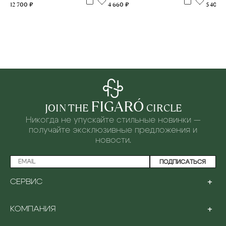
12 700 ₽
4 660 ₽
5 400 
FIGARÓ
JOIN THE
CIRCLE
Никогда не упускайте стильные новинки —
получайте эксклюзивные предложения и
новости.
ПОДПИСАТЬСЯ
+
СЕРВИС
ПРОГРАММА ЛОЯЛЬНОСТИ
+
КОМПАНИЯ
ОПЛАТА
ДОСТАВКА