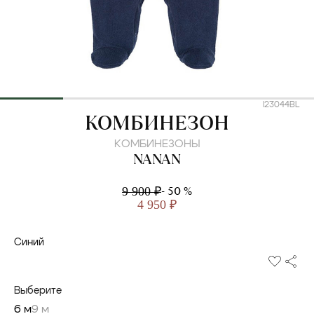
I23044BL
NANAN
КОМБИНЕЗОН
КОМБИНЕЗОНЫ
NANAN
- 50 %
9 900 ₽
4 950 ₽
Синий
Выберите
6 м
9 м