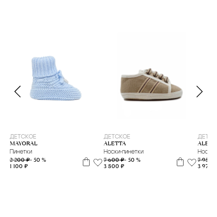
17
19
ДЕТСКОЕ
ДЕТСКОЕ
ДЕТСК
MAYORAL
ALETTA
ALETT
Пинетки
Носки-пинетки
Носки 
2 200 ₽
- 50 %
7 600 ₽
- 50 %
7 950 
1 100 ₽
3 800 ₽
3 975 ₽