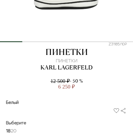
Z31185/10P
KARL LAGERFELD
ПИНЕТКИ
ПИНЕТКИ
KARL LAGERFELD
- 50 %
12 500 ₽
6 250 ₽
Белый
Выберите
18
20