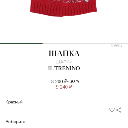
FJ5507
IL TRENINO
ШАПКА
ШАПКИ
IL TRENINO
- 30 %
13 200 ₽
9 240 ₽
Красный
Выберите