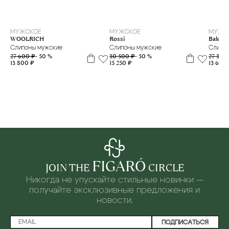
41.5
43
39
40
41.5
МУЖСКОЕ
МУЖСКОЕ
МУЖС
WOOLRICH
Rossi
Baldess
Слипоны мужские
Слипоны мужские
Слипо
27 600 ₽
- 50 %
30 500 ₽
- 50 %
27 300
13 800 ₽
15 250 ₽
13 650 
FIGARÓ
JOIN THE
CIRCLE
Никогда не упускайте стильные новинки —
получайте эксклюзивные предложения и
новости.
ПОДПИСАТЬСЯ