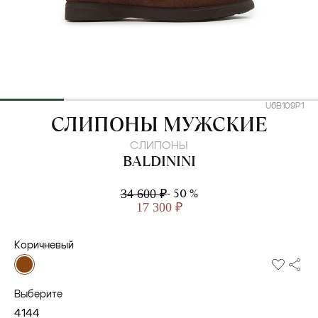
U6B109P1
BALDININI
СЛИПОНЫ МУЖСКИЕ
СЛИПОНЫ
BALDININI
- 50 %
34 600 ₽
17 300 ₽
Коричневый
Выберите
41
44