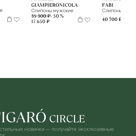
GIAMPIERONICOLA
FABI
ие
Слипоны мужские
Слипоны мужс
35 300 ₽
- 50 %
40 700 ₽
17 650 ₽
FIGARÓ
CIRCLE
 стильные новинки — получайте эксклюзивные
и.