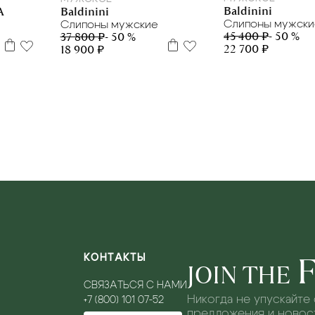
Baldinini
A
Baldinini
Слипоны мужск
Слипоны мужские
45 400 ₽
- 50 %
37 800 ₽
- 50 %
22 700 ₽
18 900 ₽
КОНТАКТЫ
JOIN THE
СВЯЗАТЬСЯ С НАМИ
Никогда не упускайте
+7 (800) 101 07-52
предложения и новост