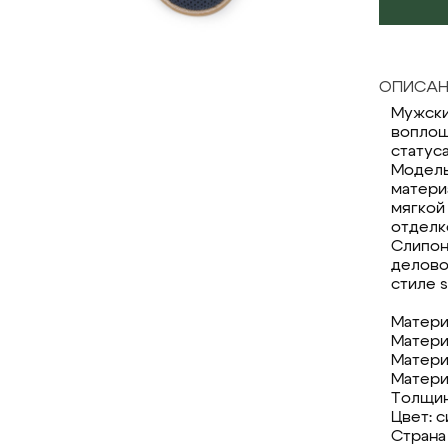
ОПИСАН
Мужские
воплощ
статуса
Модель
матери
мягкой
отделк
Слипон
делово
стиле s
Матери
Матери
Матери
Матери
Толщин
Цвет: 
Страна