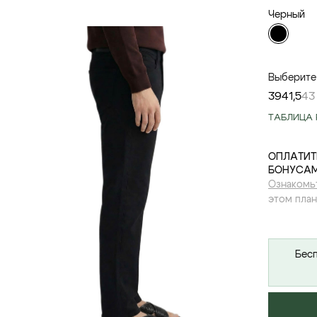
Черный
Выберите
39
41,5
43
ТАБЛИЦА 
ОПЛАТИТ
БОНУСАМ
Ознакомь
этом план
Бесп