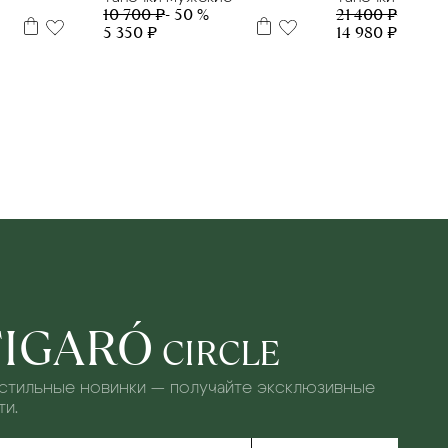
10 700 ₽
- 50 %
21 400 ₽
- 30 %
5 350 ₽
14 980 ₽
FIGARÓ
CIRCLE
 стильные новинки — получайте эксклюзивные
и.