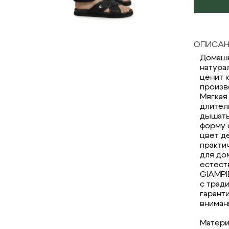
ОПИСАН
Домашн
натура
ценит 
произв
Мягкая
длител
дышать
форму 
цвет д
практи
для до
естест
GIAMPI
с трад
гарант
вниман
Матери