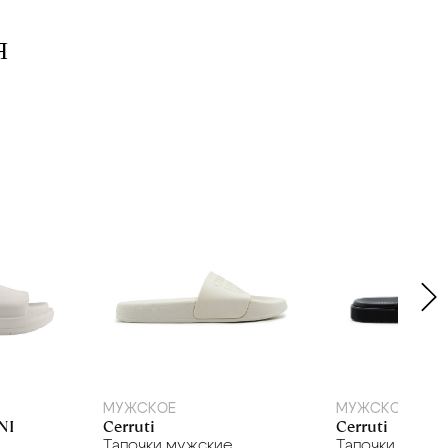
Я
39
40
41
40
МУЖСКОЕ
МУЖСКОЕ
NI
Cerruti
Cerruti
е
Тапочки мужские
Тапочки мужс