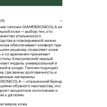
ИЕ
ие тапочки GIAMPIERONICOLA из
льной кожи — выбор тех, кто
качество итальянского
одства в повседневной жизни.
 кожа обеспечивает комфорт при
ьном ношении, позволяет коже
 и со временем принимает
стопы. Классический черный
елает модель универсальной и
чной в уходе. Тапочки подходят
ма, где важны долговечность и
венные материалы.
ERONICOLA — итальянский бренд
ициями обувного мастерства, что
ирует аккуратное исполнение и
ие к деталям.
ал верха: кожа